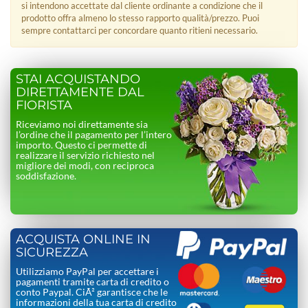
si intendono accettate dal cliente ordinante a condizione che il
prodotto offra almeno lo stesso rapporto qualità/prezzo. Puoi
sempre contattarci per concordare quanto ritieni necessario.
STAI ACQUISTANDO
DIRETTAMENTE DAL
FIORISTA
Riceviamo noi direttamente sia
l’ordine che il pagamento per l’intero
importo. Questo ci permette di
realizzare il servizio richiesto nel
migliore dei modi, con reciproca
soddisfazione.
ACQUISTA ONLINE IN
SICUREZZA
Utilizziamo PayPal per accettare i
pagamenti tramite carta di credito o
conto Paypal. CiÃ² garantisce che le
informazioni della tua carta di credito