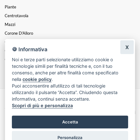
Piante
Centrotavola
Mazzi
Corone D'Alloro
Composizioni
X
🍪 Informativa
Cesti
Noi e terze parti selezionate utilizziamo cookie o
Cuori
tecnologie simili per finalità tecniche e, con il tuo
Funebre
consenso, anche per altre finalità come specificato
nella
cookie policy
.
Puoi acconsentire all’utilizzo di tali tecnologie
utilizzando il pulsante “Accetta”. Chiudendo questa
informativa, continui senza accettare.
Made with
by
Infoser.it
-
Realizzazione Siti ecommerce per Fioristi
- ©
Scopri di più e personalizza
2026
Privacy Policy
Cookie Policy
Termini e Condizioni
Accetta
Personalizza