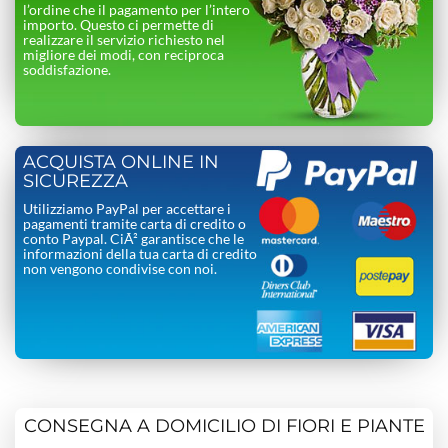
l’ordine che il pagamento per l’intero
importo. Questo ci permette di
realizzare il servizio richiesto nel
migliore dei modi, con reciproca
soddisfazione.
ACQUISTA ONLINE IN
SICUREZZA
Utilizziamo PayPal per accettare i
pagamenti tramite carta di credito o
conto Paypal. CiÃ² garantisce che le
informazioni della tua carta di credito
non vengono condivise con noi.
CONSEGNA A DOMICILIO DI FIORI E PIANTE