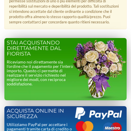
permesse sostituzioni di uno o più elementi per difficoltà di
reperibilità sul mercato e deperibilità del prodotto. Tali sostituzioni
si intendono accettate dal cliente ordinante a condizione che il
prodotto offra almeno lo stesso rapporto qualità/prezzo. Puoi
sempre contattarci per concordare quanto ritieni necessario.
STAI ACQUISTANDO
DIRETTAMENTE DAL
FIORISTA
Riceviamo noi direttamente sia
l’ordine che il pagamento per l’intero
importo. Questo ci permette di
realizzare il servizio richiesto nel
migliore dei modi, con reciproca
soddisfazione.
ACQUISTA ONLINE IN
SICUREZZA
Utilizziamo PayPal per accettare i
pagamenti tramite carta di credito o