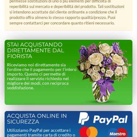
permesse sostituzioni di uno o più elementi per difficoltà di
reperibilità sul mercato e deperibilità del prodotto. Tali sostituzioni
si intendono accettate dal cliente ordinante a condizione che il
prodotto offra almeno lo stesso rapporto qualità/prezzo. Puoi
sempre contattarci per concordare quanto ritieni necessario.
STAI ACQUISTANDO
DIRETTAMENTE DAL
FIORISTA
Riceviamo noi direttamente sia
l’ordine che il pagamento per l’intero
importo. Questo ci permette di
realizzare il servizio richiesto nel
migliore dei modi, con reciproca
soddisfazione.
ACQUISTA ONLINE IN
SICUREZZA
Utilizziamo PayPal per accettare i
pagamenti tramite carta di credito o